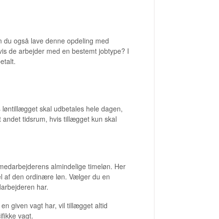
kan du også lave denne opdeling med
vis de arbejder med en bestemt jobtype? I
etalt.
 løntillægget skal udbetales hele dagen,
andet tidsrum, hvis tillægget kun skal
 medarbejderens almindelige timeløn. Her
l af den ordinære løn. Vælger du en
darbejderen har.
n given vagt har, vil tillægget altid
fikke vagt.