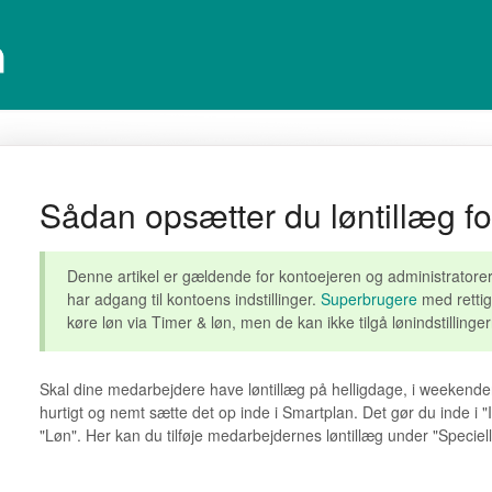
Sådan opsætter du løntillæg f
Denne artikel er gældende for kontoejeren og administratorer
har adgang til kontoens indstillinger.
Superbrugere
med rettig
køre løn via Timer & løn, men de kan ikke tilgå lønindstillinge
Skal dine medarbejdere have løntillæg på helligdage, i weekend
hurtigt og nemt sætte det op inde i Smartplan. Det gør du inde i "In
"Løn". Her kan du tilføje medarbejdernes løntillæg under "Speciell