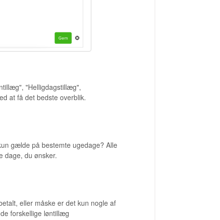
illæg", "Helligdagstillæg",
d at få det bedste overblik.
t kun gælde på bestemte ugedage? Alle
e dage, du ønsker.
etalt, eller måske er det kun nogle af
e forskellige løntillæg