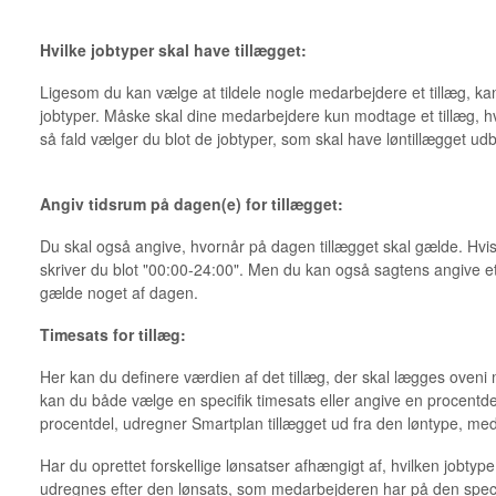
Hvilke jobtyper skal have tillægget:
Ligesom du kan vælge at tildele nogle medarbejdere et tillæg, 
jobtyper. Måske skal dine medarbejdere kun modtage et tillæg, h
så fald vælger du blot de jobtyper, som skal have løntillægget udb
Angiv tidsrum på dagen(e) for tillægget:
Du skal også angive, hvornår på dagen tillægget skal gælde. Hvis
skriver du blot "00:00-24:00". Men du kan også sagtens angive et 
gælde noget af dagen.
Timesats for tillæg:
Her kan du definere værdien af det tillæg, der skal lægges oveni
kan du både vælge en specifik timesats eller angive en procentde
procentdel, udregner Smartplan tillægget ud fra den løntype, me
Har du oprettet forskellige lønsatser afhængigt af, hvilken jobtype e
udregnes efter den lønsats, som medarbejderen har på den speci